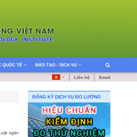
C QUỐC TẾ
ĐÀO TẠO - DỊCH VỤ
Liên hệ
Email
ĐĂNG KÝ DỊCH VỤ ĐO LƯỜNG
Luật ngân