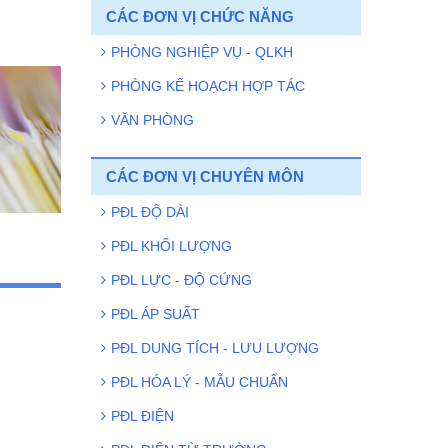
phát triển công nghệ chiến lược Việt
CÁC ĐƠN VỊ CHỨC NĂNG
Nam: Nền tảng vững chắc cho đổi
mới sáng tạo
PHÒNG NGHIỆP VỤ - QLKH
Viện Đo lường Việt Nam tích cực
PHÒNG KẾ HOẠCH HỢP TÁC
hưởng ứng Chương trình hiến máu
VĂN PHÒNG
tình nguyện năm 2026
Luật Tiêu chuẩn và Quy chuẩn kỹ
CÁC ĐƠN VỊ CHUYÊN MÔN
thuật sữa đổi năm 2025: Quy định rõ
thời hạn 12 tháng trong xây dựng
PĐL ĐỘ DÀI
tiêu chuẩn quốc gia
PĐL KHỐI LƯỢNG
Viện Đo lường Việt Nam mở rộng
PĐL LỰC - ĐỘ CỨNG
hợp tác quốc tế với Viện Đo lường và
Thử nghiệm Quảng Tây
PĐL ÁP SUẤT
PĐL DUNG TÍCH - LƯU LƯỢNG
PĐL HÓA LÝ - MẪU CHUẨN
PĐL ĐIỆN