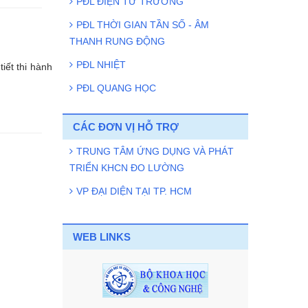
PĐL ĐIỆN TỪ TRƯỜNG
PĐL THỜI GIAN TẦN SỐ - ÂM
THANH RUNG ĐỘNG
PĐL NHIỆT
iết thi hành
PĐL QUANG HỌC
CÁC ĐƠN VỊ HỖ TRỢ
TRUNG TÂM ỨNG DỤNG VÀ PHÁT
TRIỂN KHCN ĐO LƯỜNG
VP ĐẠI DIỆN TẠI TP. HCM
WEB LINKS