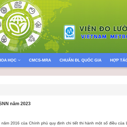
HOA HỌC
CMCS-MRA
CHUẨN ĐL QUỐC GIA
HỢP TÁ
 NSNN năm 2023
năm 2016 của Chính phủ quy định chi tiết thi hành một số điều của 