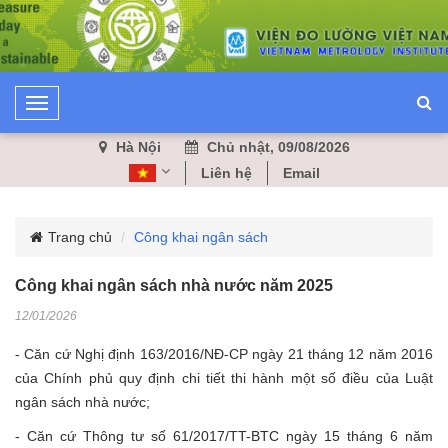
T
o
Hà Nội
Chủ nhật, 09/08/2026
g
Liên hệ
Email
g
l
e
Trang chủ
Công khai ngân sách
N
a
Công khai ngân sách nhà nước năm 2025
v
12/01/2026
i
g
- Căn cứ Nghị định 163/2016/NĐ-CP ngày 21 tháng 12 năm 2016
a
của Chính phủ quy định chi tiết thi hành một số điều của Luật
t
ngân sách nhà nước;
i
- Căn cứ Thông tư số 61/2017/TT-BTC ngày 15 tháng 6 năm
o