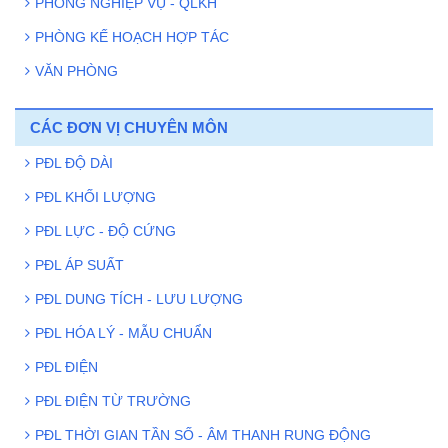
PHÒNG NGHIỆP VỤ - QLKH
Quy định rõ thời hạn 12 tháng trong xây dựng tiêu chuẩn
quốc gia
PHÒNG KẾ HOẠCH HỢP TÁC
Viện Đo lường Việt Nam mở rộng hợp tác quốc tế với Viện
VĂN PHÒNG
Đo lường và Thử nghiệm Quảng Tây
CÁC ĐƠN VỊ CHUYÊN MÔN
PĐL ĐỘ DÀI
PĐL KHỐI LƯỢNG
PĐL LỰC - ĐỘ CỨNG
PĐL ÁP SUẤT
PĐL DUNG TÍCH - LƯU LƯỢNG
PĐL HÓA LÝ - MẪU CHUẨN
PĐL ĐIỆN
PĐL ĐIỆN TỪ TRƯỜNG
PĐL THỜI GIAN TẦN SỐ - ÂM THANH RUNG ĐỘNG