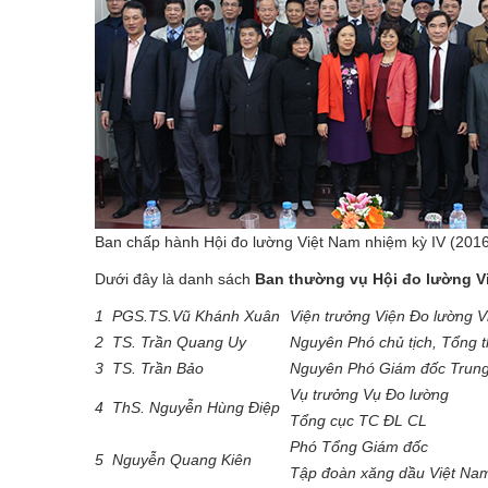
Ban chấp hành Hội đo lường Việt Nam nhiệm kỳ IV (2016
Dưới đây là danh sách
Ban thường vụ Hội đo lường V
1
PGS.TS.Vũ Khánh Xuân
Viện trưởng Viện Đo lường 
2
TS. Trần Quang Uy
Nguyên Phó chủ tịch, Tổng 
3
TS. Trần Bảo
Nguyên Phó Giám đốc Trung
Vụ trưởng Vụ Đo lường
4
ThS. Nguyễn Hùng Điệp
Tổng cục TC ĐL CL
Phó Tổng Giám đốc
5
Nguyễn Quang Kiên
Tập đoàn xăng dầu Việt Na