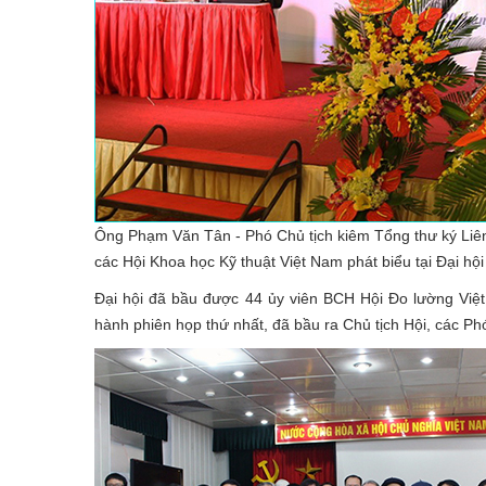
Ông Phạm Văn Tân - Phó Chủ tịch kiêm Tổng thư ký Liê
các Hội Khoa học Kỹ thuật Việt Nam phát biểu tại Đại hội
Đại hội đã bầu được 44 ủy viên BCH Hội Đo lường Việt
hành phiên họp thứ nhất, đã bầu ra Chủ tịch Hội, các Phó