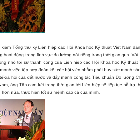
h kiêm Tổng thư ký Liên hiệp các Hội Khoa học Kỹ thuật Việt Nam đá
 hoạt động trong lĩnh vực đo lường nói riêng trong thời gian qua. Với 
ông nhỏ tới sự thành công của Liên hiệp các Hội Khoa học Kỹ thuật 
 mạnh việc tập hợp đoàn kết các hội viên nhằm phát huy sức mạnh sá
h tế-xã hội của đất nước và đẩy mạnh công tác Tiêu chuẩn Đo lường C
m, ông Tân cam kết trong thời gian tới Liên hiệp sẽ tiếp tục hỗ trợ, 
 hơn nữa, thực hiện tốt sứ mệnh cao cả của mình.