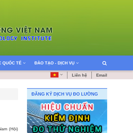
C QUỐC TẾ
ĐÀO TẠO - DỊCH VỤ
Liên hệ
Email
ĐĂNG KÝ DỊCH VỤ ĐO LƯỜNG
 Nam (Hội)