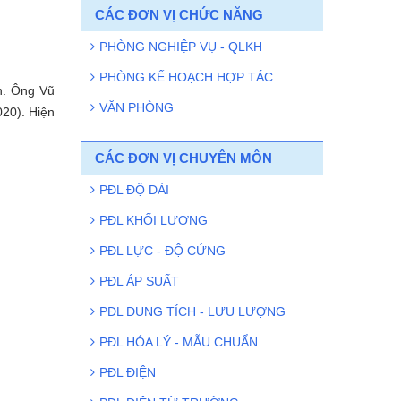
CÁC ĐƠN VỊ CHỨC NĂNG
phát triển công nghệ chiến lược Việt
Nam: Nền tảng vững chắc cho đổi
PHÒNG NGHIỆP VỤ - QLKH
mới sáng tạo
PHÒNG KẾ HOẠCH HỢP TÁC
Viện Đo lường Việt Nam tích cực
ận. Ông Vũ
hưởng ứng Chương trình hiến máu
VĂN PHÒNG
020). Hiện
tình nguyện năm 2026
Luật Tiêu chuẩn và Quy chuẩn kỹ
CÁC ĐƠN VỊ CHUYÊN MÔN
thuật sữa đổi năm 2025: Quy định rõ
PĐL ĐỘ DÀI
thời hạn 12 tháng trong xây dựng
tiêu chuẩn quốc gia
PĐL KHỐI LƯỢNG
Viện Đo lường Việt Nam mở rộng
PĐL LỰC - ĐỘ CỨNG
hợp tác quốc tế với Viện Đo lường và
PĐL ÁP SUẤT
Thử nghiệm Quảng Tây
PĐL DUNG TÍCH - LƯU LƯỢNG
PĐL HÓA LÝ - MẪU CHUẨN
PĐL ĐIỆN