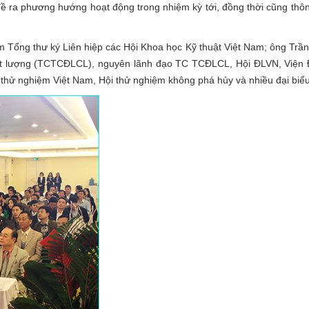
đề ra phương hướng hoạt động trong nhiệm kỳ tới, đồng thời cũng th
m Tổng thư ký Liên hiệp các Hội Khoa học Kỹ thuật Việt Nam; ông Trầ
t lượng (TCTCĐLCL), nguyên lãnh đạo TC TCĐLCL, Hội ĐLVN, Viện 
 thử nghiệm Việt Nam, Hội thử nghiệm không phá hủy và nhiều đại biể