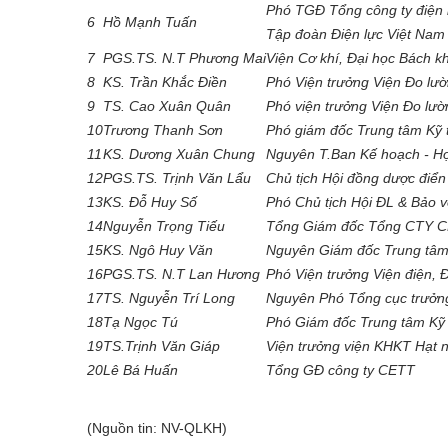
Phó TGĐ Tổng công ty điện 
6
Hồ Mạnh Tuấn
Tập đoàn Điện lực Việt Nam
7
PGS.TS. N.T Phương Mai
Viện Cơ khí, Đại học Bách k
8
KS. Trần Khắc Điền
Phó Viện trưởng Viện Đo lư
9
TS. Cao Xuân Quân
Phó viện trưởng Viện Đo lư
10
Trương Thanh Sơn
Phó giám đốc Trung tâm Kỹ 
11
KS. Dương Xuân Chung
Nguyên T.Ban Kế hoạch - H
12
PGS.TS. Trịnh Văn Lẩu
Chủ tịch Hội đồng dược điển
13
KS. Đỗ Huy Số
Phó Chủ tịch Hội ĐL & Bảo
14
Nguyễn Trọng Tiếu
Tổng Giám đốc Tổng CTY CP 
15
KS. Ngô Huy Văn
Nguyên Giám đốc Trung tâm
16
PGS.TS. N.T Lan Hương
Phó Viện trưởng Viện điện, 
17
TS. Nguyễn Trí Long
Nguyên Phó Tổng cục trưởn
18
Tạ Ngọc Tú
Phó Giám đốc Trung tâm Kỹ 
19
TS.Trịnh Văn Giáp
Viện trưởng viện KHKT Hạt 
20
Lê Bá Huấn
Tổng GĐ công ty CETT
(Nguồn tin: NV-QLKH)