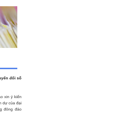
uyển đổi số
o xin ý kiến
m dự của đại
ng đông đảo