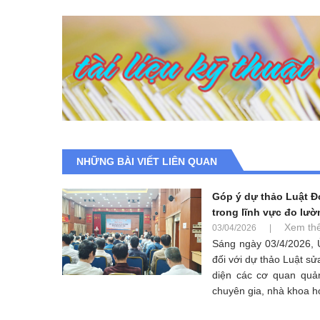
NHỮNG BÀI VIẾT LIÊN QUAN
Góp ý dự thảo Luật Đo
trong lĩnh vực đo lườ
Xem th
03/04/2026
|
Sáng ngày 03/4/2026, 
đối với dự thảo Luật sử
diện các cơ quan quả
chuyên gia, nhà khoa họ