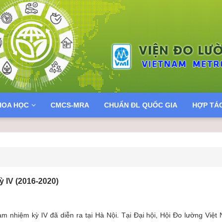
HOA HỌC
CMCS-MRA
CHUẨN ĐL QUỐC GIA
HỢP TÁ
ỳ IV (2016-2020)
m nhiệm kỳ IV đã diễn ra tại Hà Nội. Tại Đại hội, Hội Đo lường Việt