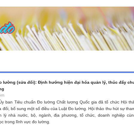
 lường (sửa đổi): Định hướng hiện đại hóa quản lý, thúc đẩy ch
ng
êm
Ủy ban Tiêu chuẩn Đo lường Chất lượng Quốc gia đã tổ chức Hội thả
a đổi, bổ sung một số điều của Luật Đo lường. Hội thảo thu hút sự tha
n lý nhà nước, bộ, ngành, địa phương, tổ chức, doanh nghiệp cù
c trong lĩnh vực đo lường.