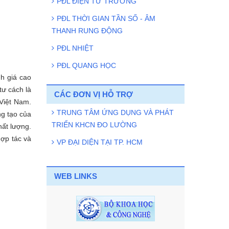
PĐL ĐIỆN TỪ TRƯỜNG
PĐL THỜI GIAN TẦN SỐ - ÂM
THANH RUNG ĐỘNG
PĐL NHIỆT
PĐL QUANG HỌC
nh giá cao
tư cách là
CÁC ĐƠN VỊ HỖ TRỢ
Việt Nam.
TRUNG TÂM ỨNG DỤNG VÀ PHÁT
ng tạo của
TRIỂN KHCN ĐO LƯỜNG
hất lượng.
hợp tác và
VP ĐẠI DIỆN TẠI TP. HCM
WEB LINKS